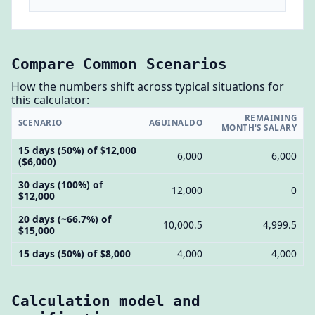
Compare Common Scenarios
How the numbers shift across typical situations for
this calculator:
REMAINING
SCENARIO
AGUINALDO
MONTH'S SALARY
15 days (50%) of $12,000
6,000
6,000
($6,000)
30 days (100%) of
12,000
0
$12,000
20 days (~66.7%) of
10,000.5
4,999.5
$15,000
15 days (50%) of $8,000
4,000
4,000
Calculation model and